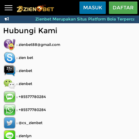
Beranda
MASUK
DAFTAR
Zienbet Merupakan Situs Platform Bola Terpercaya
Sports
BARU
PROMO
Hubungi Kami
Live Casino
BARU
IDNPoker
:
zienbet88@gmail.com
BARU
Slots
: zien bet
PROMO
IDNLIVE
: zienbet
BARU
Stream N Spin
: zienbet
Arcade
PROMO
: +85577780284
Table Games
: +85577780284
Lottery
BARU
PROMO
: @cs_zienbet
IDNRaffle
: zienlyn