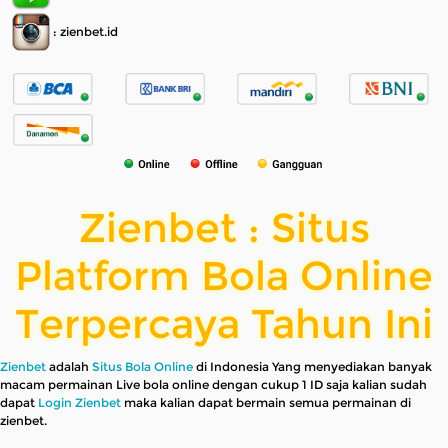
Promosi
: zienbet.id
Hubungi Kami
Live Chat
Pengaduan Customer
Pilih Bahasa:
Zienbet : Situs
Platform Bola Online
MASUK
DAFTAR
Terpercaya Tahun Ini
&copy; Zienbet Situs Live Bola Online Terpercaya
Tahun Ini. Hak Cipta Dilindungi.
Zienbet
adalah
Situs Bola Online
di Indonesia Yang menyediakan banyak
macam permainan Live bola online dengan cukup 1 ID saja kalian sudah
dapat
Login Zienbet
maka kalian dapat bermain semua permainan di
zienbet.